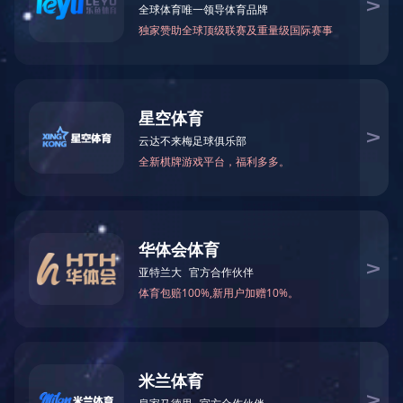
新闻中心
企业动态
专题专栏
一线传真
通知公告
大干快
专题专栏
第三分公司沂南县岸堤水源项
目标忙生产，高质量、高标准推
针对当前的施工黄金季，项目
施工紧张有序、抢工期、抓进度
4.3万立方米，高压旋喷防渗墙1