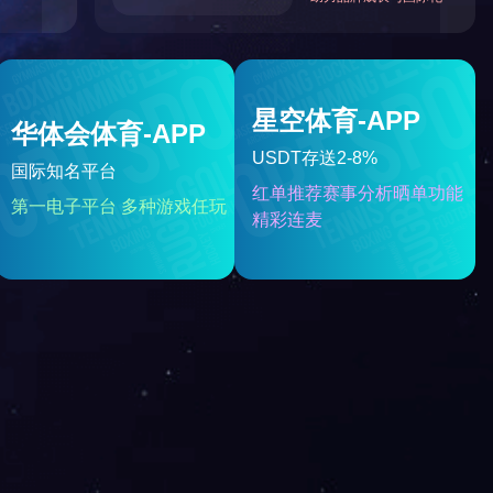
2025-11-20
2025-11-17
2025-11-14
2025-11-03
2025-11-03
2025-10-30
2025-10-28
2025-09-30
2025-09-20
2025-09-17
2025-09-09