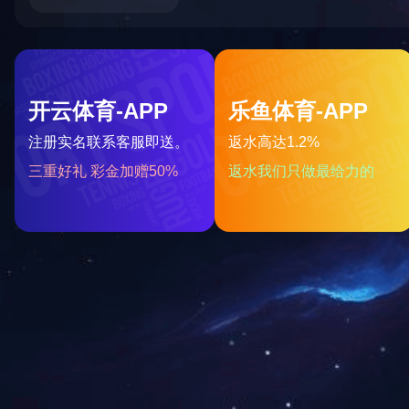
公司荣获集团公司法
公司举行财务专项培
公司开展2025年消
公司分别与中电建华
公司召开工程项目管
公司召开2025年第
公司党委理论中心组
公司纪委召开国庆、
集团党委常委、纪委
强实战，提效能，做
海豚·体育党委召开