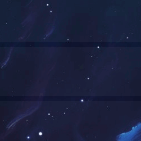
公司党委理论中心组前往
习
10月28日，公司党委理论
灌区项目和孔繁森纪念馆开...