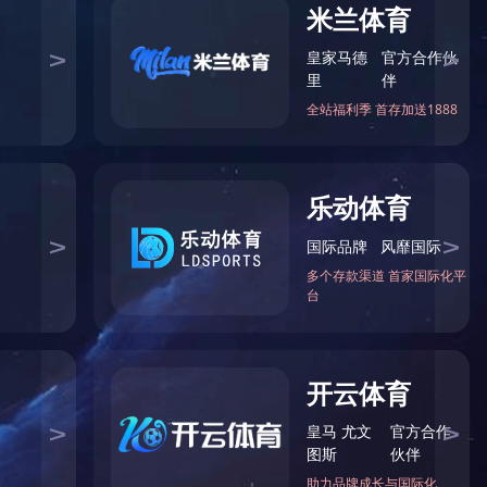
海豚（中国）
新闻中心
企业动态
二局有限公司位山灌区项目和孔繁森纪念馆开展调研式学
中心组以“强理论、重实践、破难题”为导向，前往二局有限公司位山