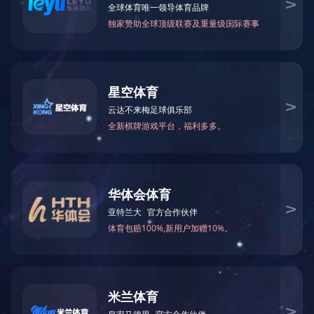
业务板块
工程建设
工程建设
海豚·体育
调水工程
流域治理、疏浚吹填工程
港航工程
市政公用工程
南水北调东线一期南
地基基础工程
级泵站,泵站总装机容量
机械制造
质量“泰山杯”奖。
投资运营